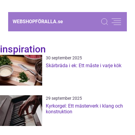
WEBSHOPFÖRALLA.
se
inspiration
30 september 2025
Skärbräda i ek: Ett måste i varje kök
29 september 2025
Kyrkorgel: Ett mästerverk i klang och
konstruktion