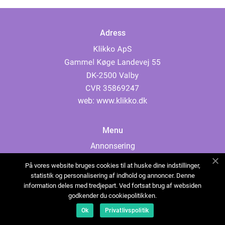
Adress
web:
www.klikko.dk
Menu
Annonsering
Om oss
På vores website bruges cookies til at huske dine indstillinger,
Cookies
statistik og personalisering af indhold og annoncer. Denne
information deles med tredjepart. Ved fortsat brug af websiden
Kontakta oss
godkender du cookiepolitikken.
Sitemap
Ok
Privatlivspolitik