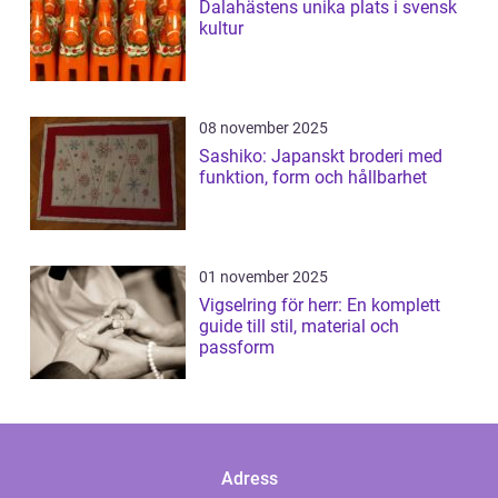
Dalahästens unika plats i svensk
kultur
08 november 2025
Sashiko: Japanskt broderi med
funktion, form och hållbarhet
01 november 2025
Vigselring för herr: En komplett
guide till stil, material och
passform
Adress