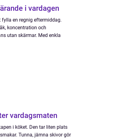
lärande i vardagen
fylla en regnig eftermiddag.
råk, koncentration och
mans utan skärmar. Med enkla
 lyfter vardagsmaten
pen i köket. Den tar liten plats
 smakar. Tunna, jämna skivor gör