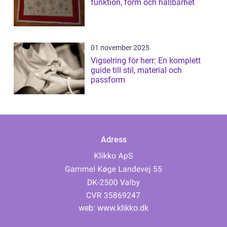
funktion, form och hållbarhet
01 november 2025
Vigselring för herr: En komplett
guide till stil, material och
passform
Adress
web:
www.klikko.dk