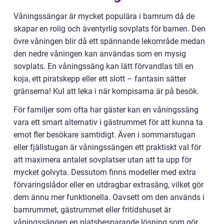
Våningssängar är mycket populära i barnrum då de
skapar en rolig och äventyrlig sovplats för barnen. Den
övre våningen blir då ett spännande lekområde medan
den nedre våningen kan användas som en mysig
sovplats. En våningssäng kan lätt förvandlas till en
koja, ett piratskepp eller ett slott – fantasin sätter
gränserna! Kul att leka i när kompisarna är på besök.
För familjer som ofta har gäster kan en våningssäng
vara ett smart alternativ i gästrummet för att kunna ta
emot fler besökare samtidigt. Även i sommarstugan
eller fjällstugan är våningssängen ett praktiskt val för
att maximera antalet sovplatser utan att ta upp för
mycket golvyta. Dessutom finns modeller med extra
förvaringslådor eller en utdragbar extrasäng, vilket gör
dem ännu mer funktionella. Oavsett om den används i
barnrummet, gästrummet eller fritidshuset är
våningssängen en platsbesparande lösning som gör