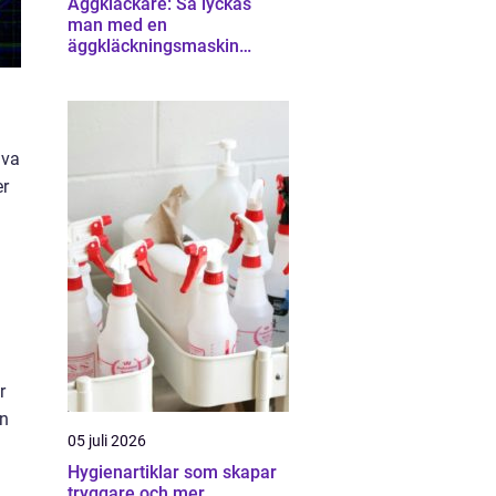
Äggkläckare: Så lyckas
man med en
äggkläckningsmaskin
hemma
iva
er
r
in
05 juli 2026
Hygienartiklar som skapar
tryggare och mer