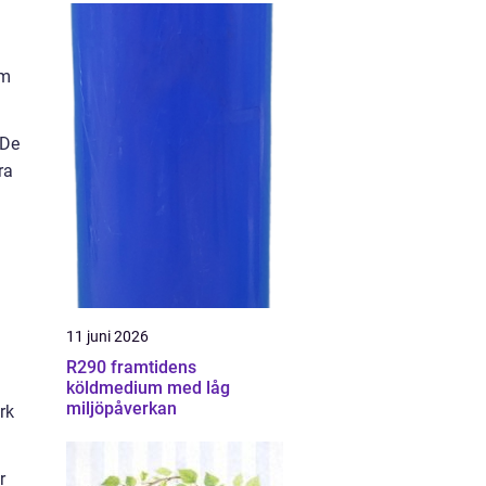
em
 De
ra
11 juni 2026
R290 framtidens
köldmedium med låg
miljöpåverkan
rk
r