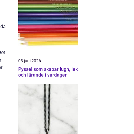
nda
Det
r
03 juni 2026
er
Pyssel som skapar lugn, lek
och lärande i vardagen