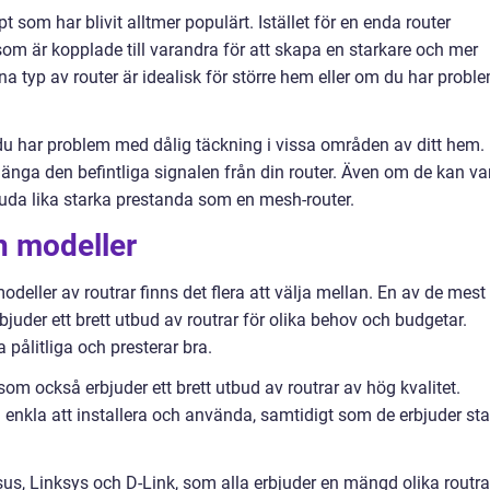
pt som har blivit alltmer populärt. Istället för en enda router
om är kopplade till varandra för att skapa en starkare och mer
 typ av router är idealisk för större hem eller om du har probl
du har problem med dålig täckning i vissa områden av ditt hem.
länga den befintliga signalen från din router. Även om de kan va
rbjuda lika starka prestanda som en mesh-router.
h modeller
deller av routrar finns det flera att välja mellan. En av de mest
uder ett brett utbud av routrar för olika behov och budgetar.
 pålitliga och presterar bra.
som också erbjuder ett brett utbud av routrar av hög kvalitet.
a enkla att installera och använda, samtidigt som de erbjuder sta
s, Linksys och D-Link, som alla erbjuder en mängd olika routra