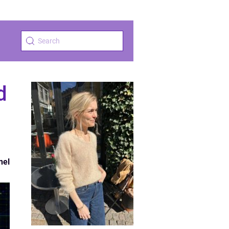
d
nel