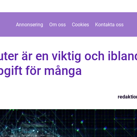
Annonsering
Om oss
Cookies
Kontakta oss
ter är en viktig och iblan
pgift för många
redaktio