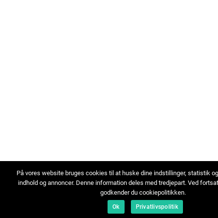
På vores website bruges cookies til at huske dine indstillinger, statistik o
indhold og annoncer. Denne information deles med tredjepart. Ved fortsa
godkender du cookiepolitikken.
Ok
Privatlivspolitik