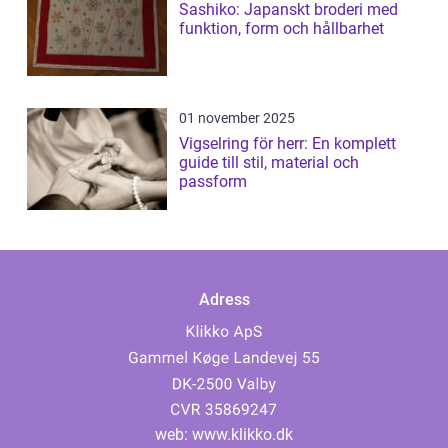
Sashiko: Japanskt broderi med
funktion, form och hållbarhet
01 november 2025
Vigselring för herr: En komplett
guide till stil, material och
passform
Adress
web:
www.klikko.dk