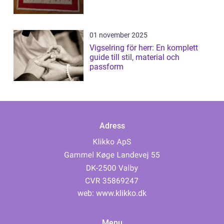
01 november 2025
Vigselring för herr: En komplett
guide till stil, material och
passform
Adress
web:
www.klikko.dk
Menu