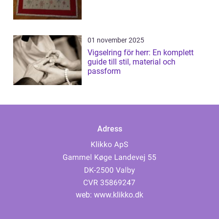
01 november 2025
Vigselring för herr: En komplett
guide till stil, material och
passform
Adress
web:
www.klikko.dk