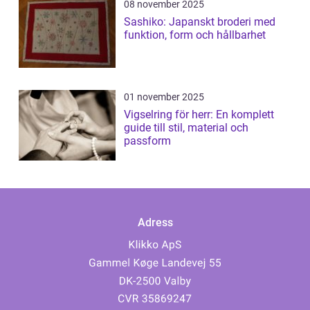
08 november 2025
Sashiko: Japanskt broderi med
funktion, form och hållbarhet
01 november 2025
Vigselring för herr: En komplett
guide till stil, material och
passform
Adress