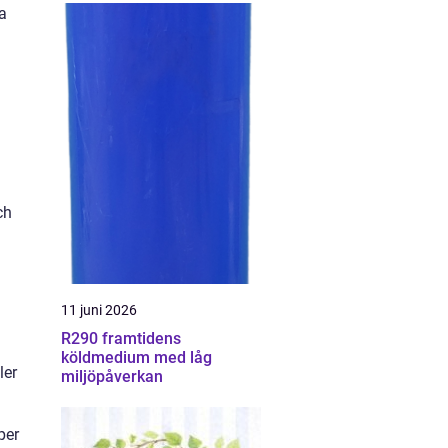
ra
ch
11 juni 2026
R290 framtidens
köldmedium med låg
ler
miljöpåverkan
per