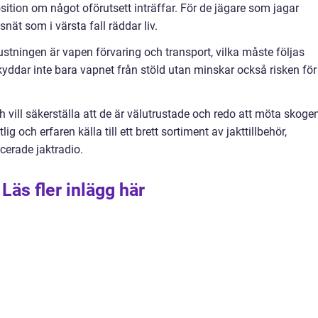
position om något oförutsett inträffar. För de jägare som jagar
ät som i värsta fall räddar liv.
rustningen är vapen förvaring och transport, vilka måste följas
kyddar inte bara vapnet från stöld utan minskar också risken för
h vill säkerställa att de är välutrustade och redo att möta skoge
 och erfaren källa till ett brett sortiment av jakttillbehör,
ncerade jaktradio.
Läs fler inlägg här