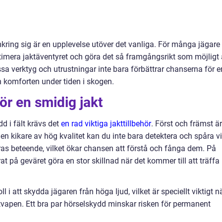
kring sig är en upplevelse utöver det vanliga. För många jägare 
optimera jaktäventyret och göra det så framgångsrikt som möjligt 
Dessa verktyg och utrustningar inte bara förbättrar chanserna för e
h komforten under tiden i skogen.
för en smidig jakt
dd i fält krävs det
en rad viktiga jakttillbehör
. Först och främst är
n kikare av hög kvalitet kan du inte bara detektera och spåra vi
as beteende, vilket ökar chansen att förstå och fånga dem. På
t på geväret göra en stor skillnad när det kommer till att träffa
ll i att skydda jägaren från höga ljud, vilket är speciellt viktigt n
utvapen. Ett bra par hörselskydd minskar risken för permanent