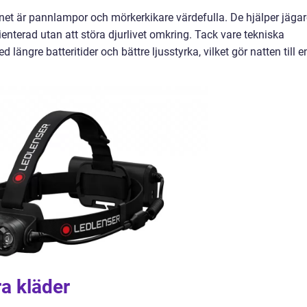
gnet är pannlampor och mörkerkikare värdefulla. De hjälper jäga
ienterad utan att störa djurlivet omkring. Tack vare tekniska
ängre batteritider och bättre ljusstyrka, vilket gör natten till e
a kläder