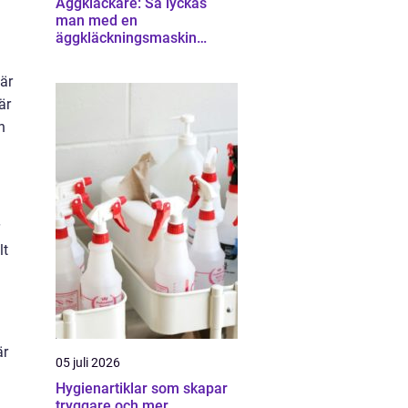
Äggkläckare: Så lyckas
man med en
äggkläckningsmaskin
hemma
är
är
n
lt
är
05 juli 2026
Hygienartiklar som skapar
tryggare och mer