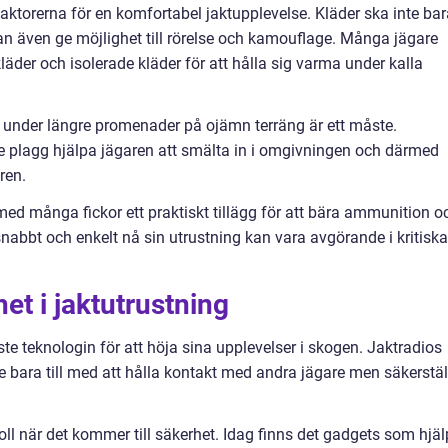
e faktorerna för en komfortabel jaktupplevelse. Kläder ska inte ba
n även ge möjlighet till rörelse och kamouflage. Många jägare
äder och isolerade kläder för att hålla sig varma under kalla
under längre promenader på ojämn terräng är ett måste.
lagg hjälpa jägaren att smälta in i omgivningen och därmed
ren.
 med många fickor ett praktiskt tillägg för att bära ammunition o
snabbt och enkelt nå sin utrustning kan vara avgörande i kritiska
et i jaktutrustning
aste teknologin för att höja sina upplevelser i skogen. Jaktradios
e bara till med att hålla kontakt med andra jägare men säkerstäl
oll när det kommer till säkerhet. Idag finns det gadgets som hjäl