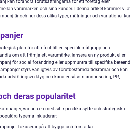
 kan förändra förutsättningarna för ett företag eller
ellan varumärken och sina kunder. I denna artikel kommer vi a
ampanj är och hur dess olika typer, mätningar och variationer ka
mpanjer
tegisk plan för att nå ut till en specifik målgrupp och
dla om att främja ett varumärke, lansera en ny produkt eller
anj för social förändring eller uppmuntra till specifika beteen
ampanjer styrs vanligtvis av förutbestämda tidsramar och kan
arknadsföringsverktyg och kanaler såsom annonsering, PR,
ch deras popularitet
 kampanjer, var och en med sitt specifika syfte och strategiska
populära typerna inkluderar:
panjer fokuserar på att bygga och förstärka