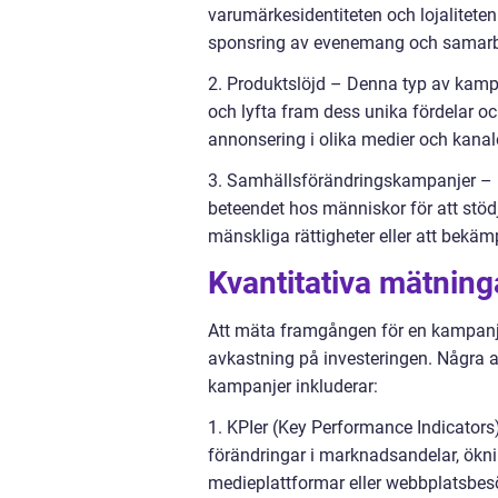
varumärkesidentiteten och lojalitet
sponsring av evenemang och samarbet
2. Produktslöjd – Denna typ av kampa
och lyfta fram dess unika fördelar o
annonsering i olika medier och kanale
3. Samhällsförändringskampanjer – D
beteendet hos människor för att stödja
mänskliga rättigheter eller att bekä
Kvantitativa mätning
Att mäta framgången för en kampanj 
avkastning på investeringen. Några a
kampanjer inkluderar:
1. KPIer (Key Performance Indicator
förändringar i marknadsandelar, öknin
medieplattformar eller webbplatsbes