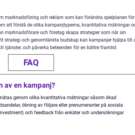
inom marknadsföring och reklam som kan förändra spelplanen för
m att förstå de olika kampanjtyperna, kvantitativa mätningar o
kan marknadsförare och företag skapa strategier som når sin
ätt strategi och genomtänkta budskap kan kampanjer hjälpa till a
h tjänster, och påverka beteenden för en bättre framtid.
FAQ
en av en kampanj?
 mätas genom olika kvantitativa mätningar såsom ökad
dsandelar, ökning av följare eller prenumeranter på sociala
 Investment) och feedback från enkäter och undersökningar