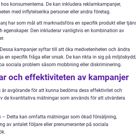
en hos konsumenterna. De kan inkludera reklamkampanjer,
en med inflytelserika personer eller andra företag.
nj har som mål att marknadsföra en specifik produkt eller tjän
ch egenskaper. Den inkluderar vanligtvis en kombination av
r.
essa kampanjer syftar till att öka medvetenheten och ändra
 en specifik fråga eller orsak. De kan rikta in sig på miljöskydd
mpa sociala problem såsom mobbning eller diskriminering.
ar och effektiviteten av kampanjer
är avgörande för att kunna bedöma dess effektivitet och
v de kvantitativa mätningar som används för att utvärdera
s) – Detta kan omfatta mätningar som ökad försäljning,
g av antalet följare eller prenumeranter på sociala
ök.