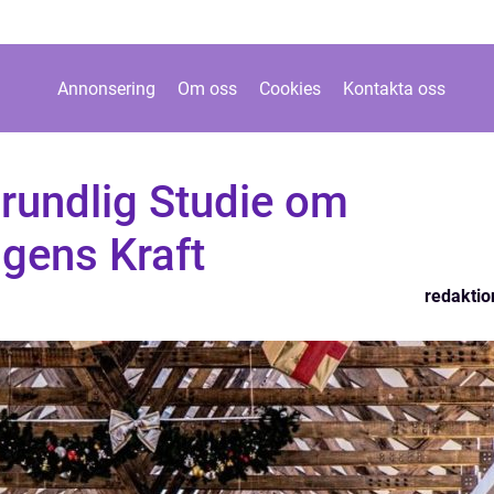
Annonsering
Om oss
Cookies
Kontakta oss
rundlig Studie om
gens Kraft
redaktio