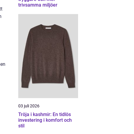
trivsamma miljöer
tt
n
den
03 juli 2026
Tröja i kashmir: En tidlös
investering i komfort och
stil