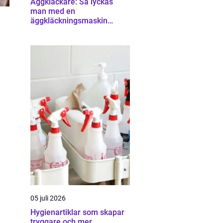
Äggkläckare: Så lyckas
man med en
äggkläckningsmaskin
hemma
05 juli 2026
Hygienartiklar som skapar
tryggare och mer