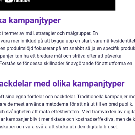
ika kampanjtyper
t i termer av mål, strategier och målgrupper. En
ara mer inriktad på att bygga upp en stark varumärkesidentite
 en produktslöjd fokuserar på att snabbt sälja en specifik produk
panjer kan ha ett bredare mål och sträva efter att påverka
Förståelse för dessa skillnader är avgörande för att utforma en
nackdelar med olika kampanjtyper
ft sina egna fördelar och nackdelar. Traditionella kampanjer m
gare de mest använda metoderna för att nå ut till en bred publik.
ch svårigheten att mäta effektiviteten. Med framväxten av digita
ar kampanjer blivit mer riktade och kostnadseffektiva, men de 
kaper och vara svåra att sticka ut i den digitala bruset.