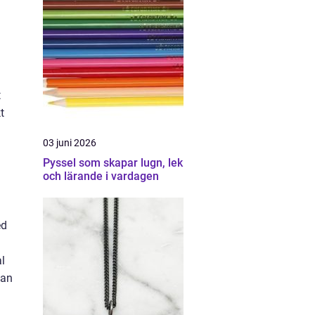
t
t
03 juni 2026
Pyssel som skapar lugn, lek
och lärande i vardagen
ed
l
kan