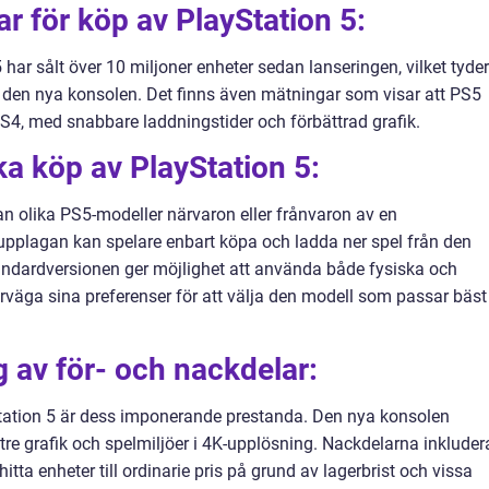
r för köp av PlayStation 5:
 har sålt över 10 miljoner enheter sedan lanseringen, vilket tyder
v den nya konsolen. Det finns även mätningar som visar att PS5
PS4, med snabbare laddningstider och förbättrad grafik.
ka köp av PlayStation 5:
an olika PS5-modeller närvaron eller frånvaron av en
upplagan kan spelare enbart köpa och ladda ner spel från den
andardversionen ger möjlighet att använda både fysiska och
erväga sina preferenser för att välja den modell som passar bäst
 av för- och nackdelar:
tation 5 är dess imponerande prestanda. Den nya konsolen
tre grafik och spelmiljöer i 4K-upplösning. Nackdelarna inkluder
itta enheter till ordinarie pris på grund av lagerbrist och vissa