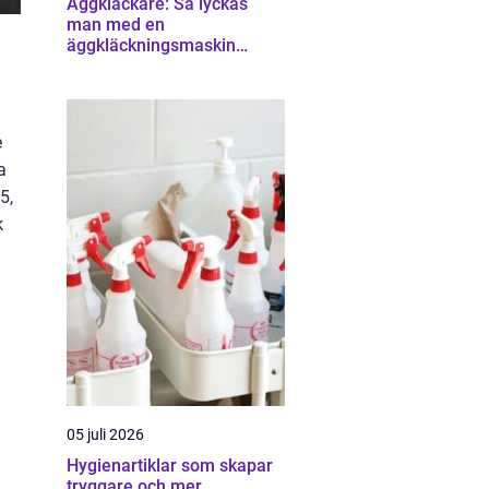
Äggkläckare: Så lyckas
man med en
äggkläckningsmaskin
hemma
e
a
5,
k
05 juli 2026
Hygienartiklar som skapar
tryggare och mer