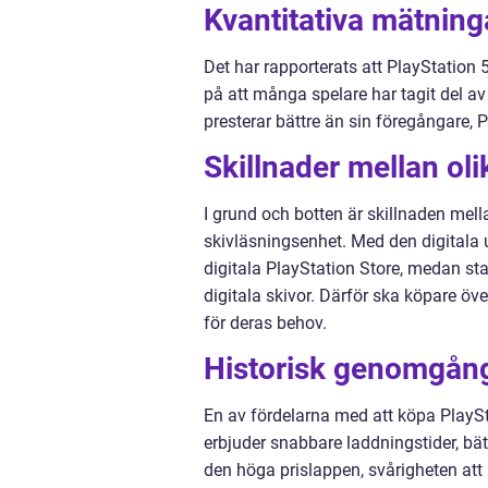
Kvantitativa mätninga
Det har rapporterats att PlayStation 5
på att många spelare har tagit del a
presterar bättre än sin föregångare, 
Skillnader mellan oli
I grund och botten är skillnaden mell
skivläsningsenhet. Med den digitala 
digitala PlayStation Store, medan st
digitala skivor. Därför ska köpare öv
för deras behov.
Historisk genomgång
En av fördelarna med att köpa PlayS
erbjuder snabbare laddningstider, bät
den höga prislappen, svårigheten att h