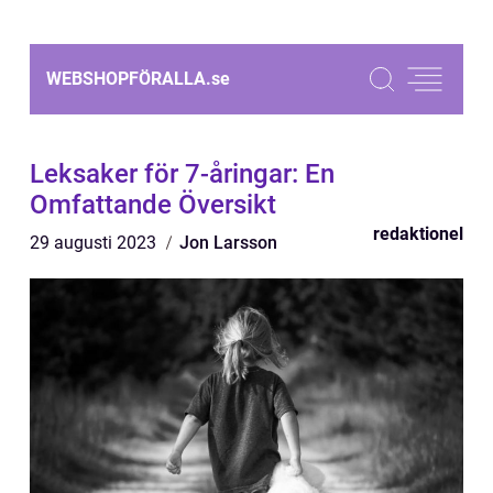
WEBSHOPFÖRALLA.
se
Leksaker för 7-åringar: En
Omfattande Översikt
redaktionel
29 augusti 2023
Jon Larsson