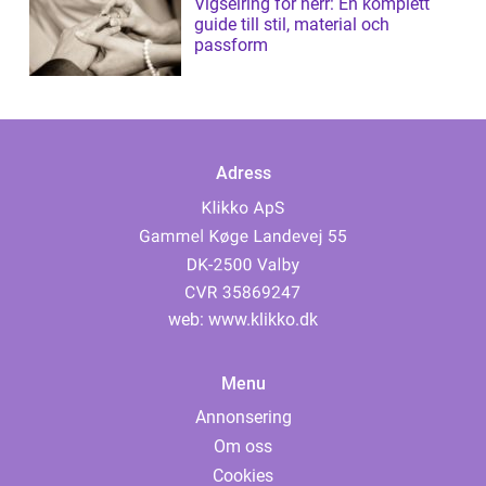
Vigselring för herr: En komplett
guide till stil, material och
passform
Adress
web:
www.klikko.dk
Menu
Annonsering
Om oss
Cookies