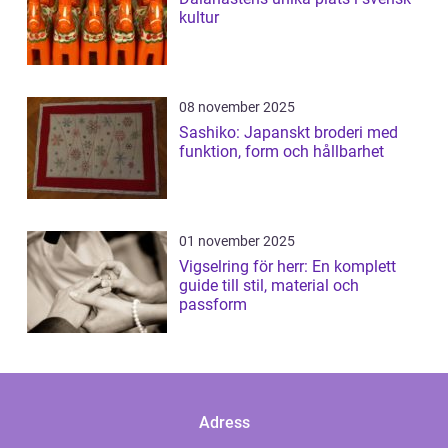
kultur
08 november 2025
Sashiko: Japanskt broderi med
funktion, form och hållbarhet
01 november 2025
Vigselring för herr: En komplett
guide till stil, material och
passform
Adress